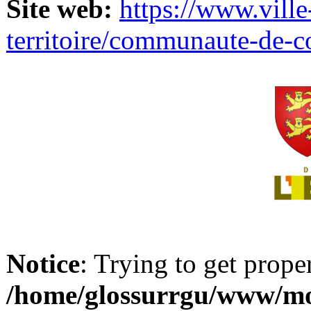
Site web:
https://www.ville
territoire/communaute-de-
Notice
: Trying to get prope
/home/glossurrgu/www/mod