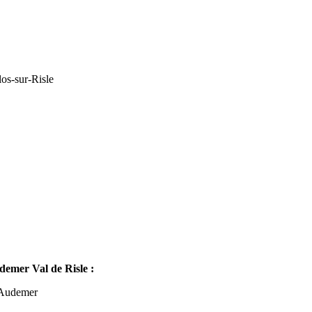
os-sur-Risle
mer Val de Risle :
-Audemer