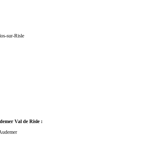
os-sur-Risle
mer Val de Risle :
-Audemer