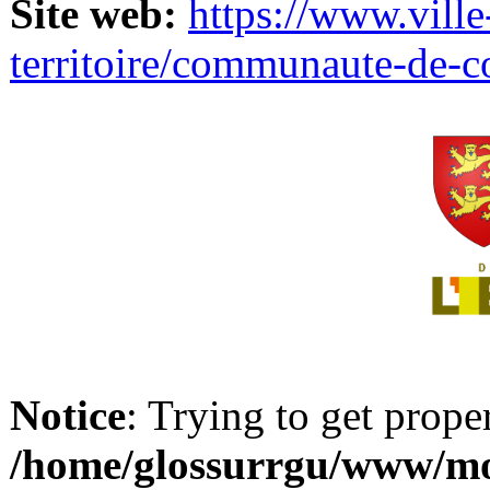
Site web:
https://www.ville
territoire/communaute-de-
Notice
: Trying to get prope
/home/glossurrgu/www/mod