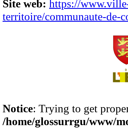
Site web:
https://www.ville
territoire/communaute-de-
Notice
: Trying to get prope
/home/glossurrgu/www/mod