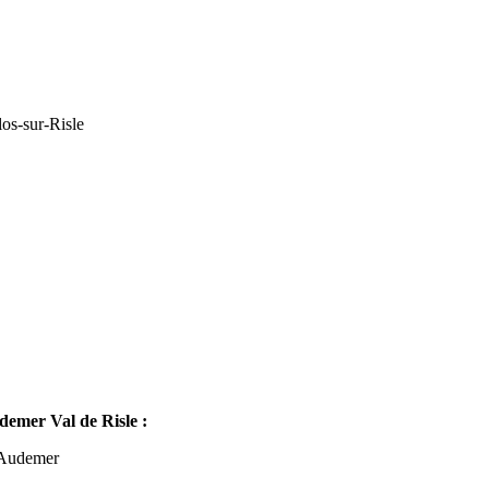
os-sur-Risle
mer Val de Risle :
-Audemer