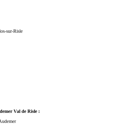
os-sur-Risle
mer Val de Risle :
-Audemer