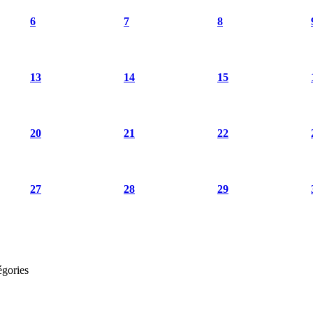
6
7
8
13
14
15
20
21
22
27
28
29
égories