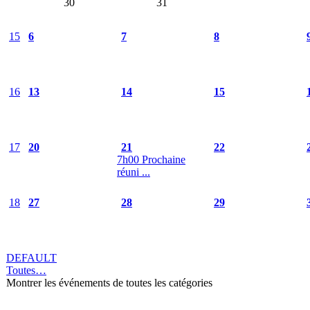
30
31
15
6
7
8
16
13
14
15
17
20
21
22
7h00 Prochaine
réuni ...
18
27
28
29
DEFAULT
Toutes…
Montrer les événements de toutes les catégories