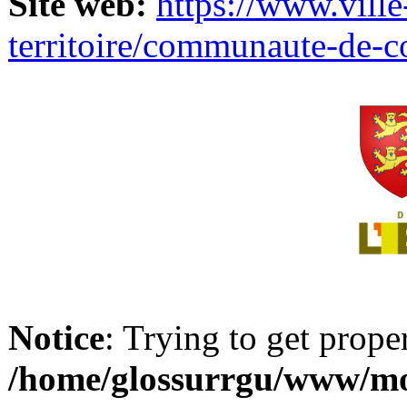
Site web:
https://www.ville
territoire/communaute-de-
Notice
: Trying to get prope
/home/glossurrgu/www/mod