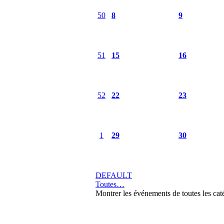
50
8
9
51
15
16
52
22
23
1
29
30
DEFAULT
Toutes…
Montrer les événements de toutes les cat