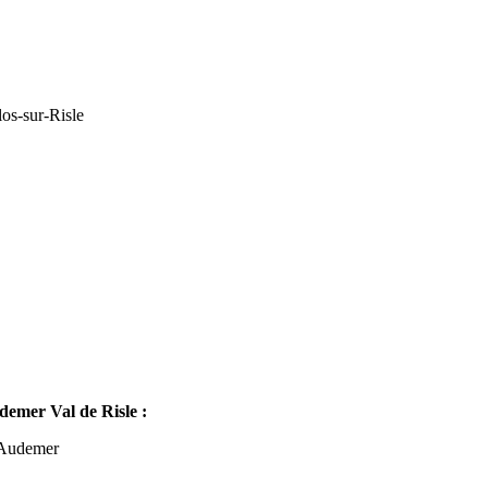
os-sur-Risle
mer Val de Risle :
-Audemer