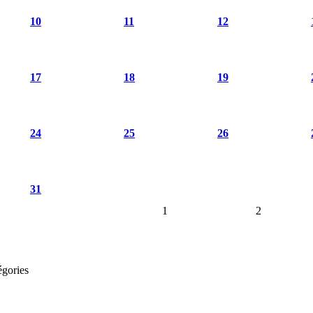
10
11
12
17
18
19
24
25
26
31
1
2
égories