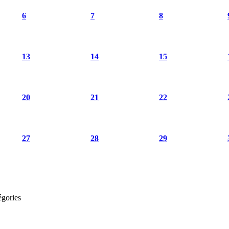
6
7
8
13
14
15
20
21
22
27
28
29
égories