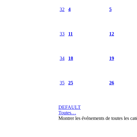
32
4
5
33
11
12
34
18
19
35
25
26
DEFAULT
Toutes…
Montrer les événements de toutes les cat