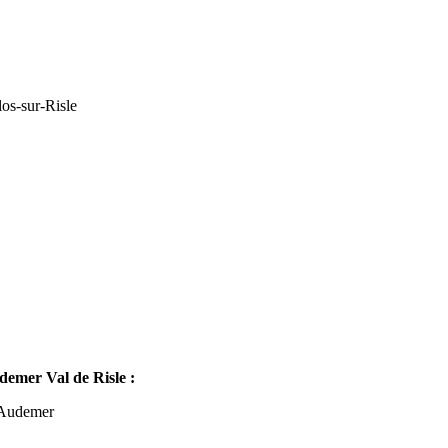
os-sur-Risle
mer Val de Risle :
-Audemer