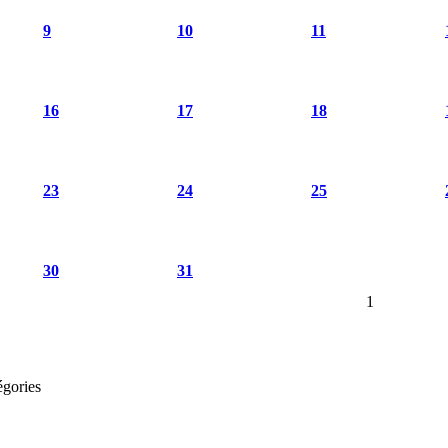
9
10
11
16
17
18
23
24
25
30
31
1
égories