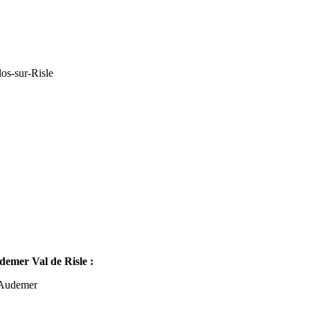
os-sur-Risle
mer Val de Risle :
-Audemer