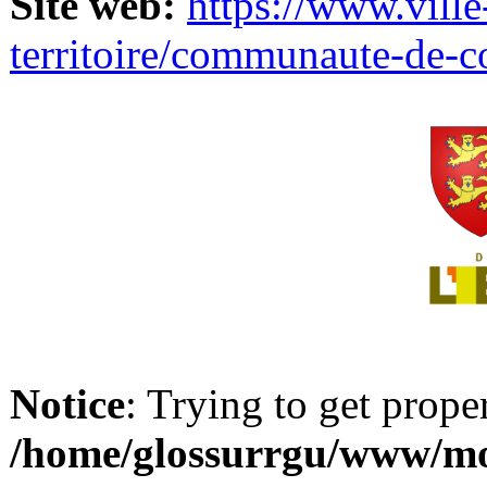
Site web:
https://www.ville
territoire/communaute-de-
Notice
: Trying to get prope
/home/glossurrgu/www/mod