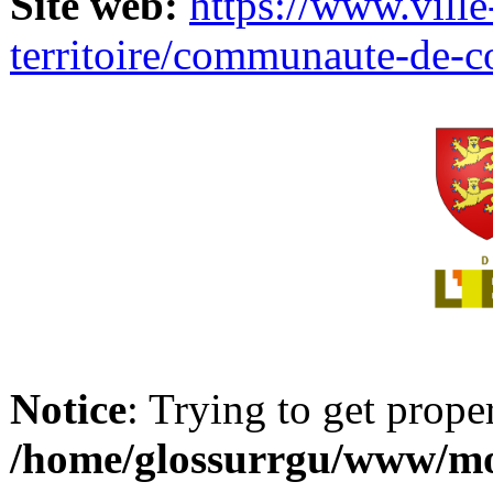
Site web:
https://www.ville
territoire/communaute-de-
Notice
: Trying to get prope
/home/glossurrgu/www/mod