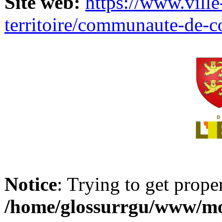
Site web:
https://www.ville
territoire/communaute-de-
Notice
: Trying to get prope
/home/glossurrgu/www/mod