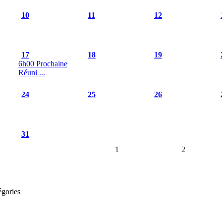
10
11
12
17
18
19
6h00 Prochaine
Réuni ...
24
25
26
31
1
2
égories