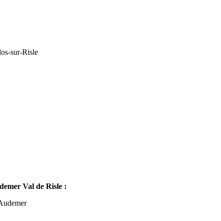
os-sur-Risle
mer Val de Risle :
-Audemer