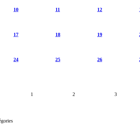
10
11
12
17
18
19
24
25
26
1
2
3
égories