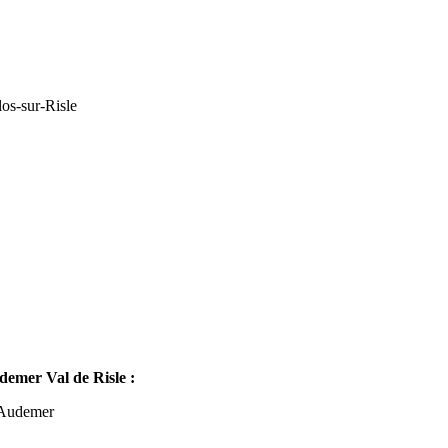
os-sur-Risle
mer Val de Risle :
-Audemer