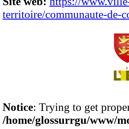
Site web:
https://www.ville
territoire/communaute-de-
Notice
: Trying to get prope
/home/glossurrgu/www/mod