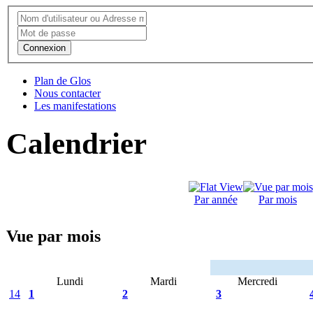
Connexion
Plan de Glos
Nous contacter
Les manifestations
Calendrier
Par année
Par mois
Vue par mois
Lundi
Mardi
Mercredi
14
1
2
3