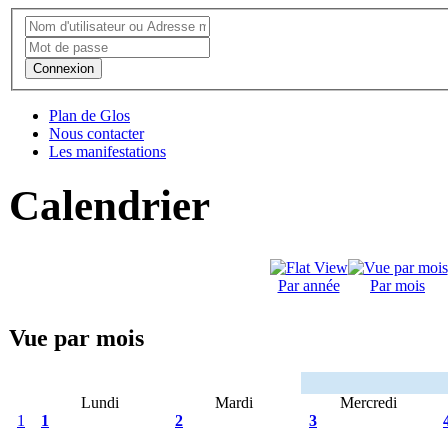
Connexion
Plan de Glos
Nous contacter
Les manifestations
Calendrier
Par année
Par mois
Vue par mois
Lundi
Mardi
Mercredi
1
1
2
3