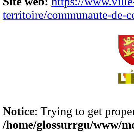
Site web:
https://www.ville
territoire/communaute-de-
Notice
: Trying to get prope
/home/glossurrgu/www/mod