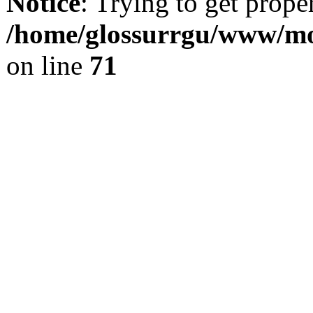
Notice
: Trying to get prope
/home/glossurrgu/www/mod
on line
71