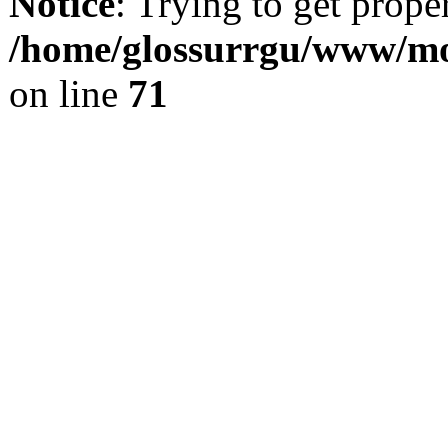
Notice
: Trying to get prope
/home/glossurrgu/www/mod
on line
71