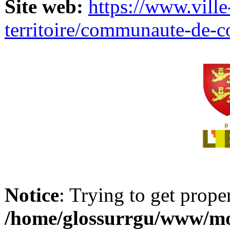
Site web:
https://www.ville
territoire/communaute-de-
Notice
: Trying to get prope
/home/glossurrgu/www/mod