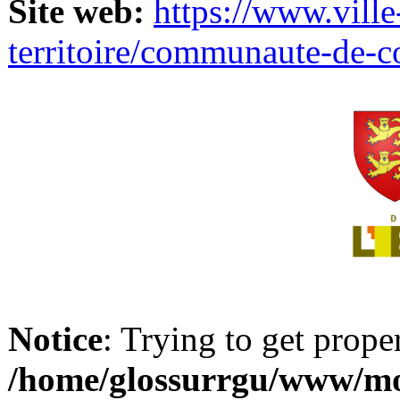
Site web:
https://www.ville
territoire/communaute-de-
Notice
: Trying to get prope
/home/glossurrgu/www/mod