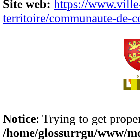
Site web:
https://www.ville
territoire/communaute-de-
Notice
: Trying to get prope
/home/glossurrgu/www/mod