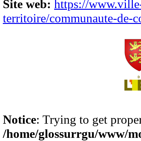
Site web:
https://www.ville
territoire/communaute-de-
Notice
: Trying to get prope
/home/glossurrgu/www/mod