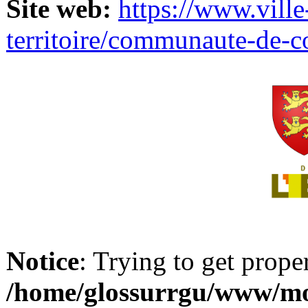
Site web:
https://www.ville
territoire/communaute-de-
Notice
: Trying to get prope
/home/glossurrgu/www/mod