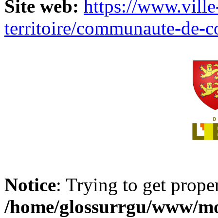
Site web:
https://www.ville
territoire/communaute-de-
Notice
: Trying to get prope
/home/glossurrgu/www/mod