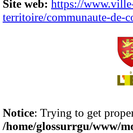
Site web:
https://www.ville
territoire/communaute-de-
Notice
: Trying to get prope
/home/glossurrgu/www/mod