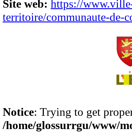
Site web:
https://www.ville
territoire/communaute-de-
Notice
: Trying to get prope
/home/glossurrgu/www/mod