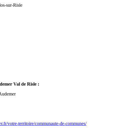
os-sur-Risle
mer Val de Risle :
-Audemer
er.fr/votre-territoire/communaute-de-communes/