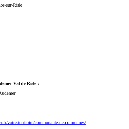
os-sur-Risle
mer Val de Risle :
-Audemer
er.fr/votre-territoire/communaute-de-communes/