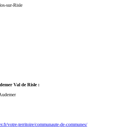
os-sur-Risle
mer Val de Risle :
-Audemer
er.fr/votre-territoire/communaute-de-communes/