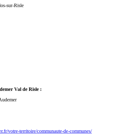
os-sur-Risle
mer Val de Risle :
-Audemer
er.fr/votre-territoire/communaute-de-communes/