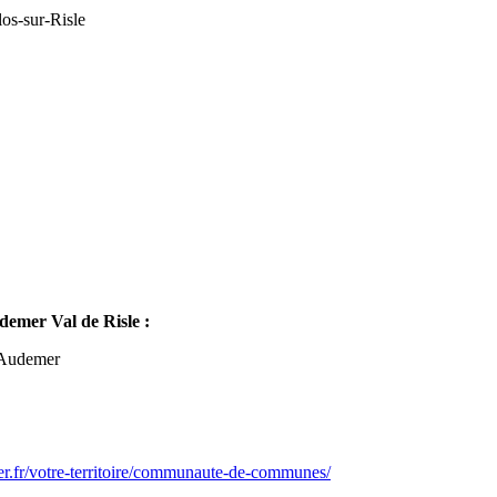
os-sur-Risle
mer Val de Risle :
-Audemer
er.fr/votre-territoire/communaute-de-communes/