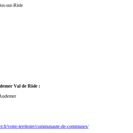
os-sur-Risle
mer Val de Risle :
-Audemer
er.fr/votre-territoire/communaute-de-communes/