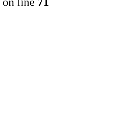
on line
71