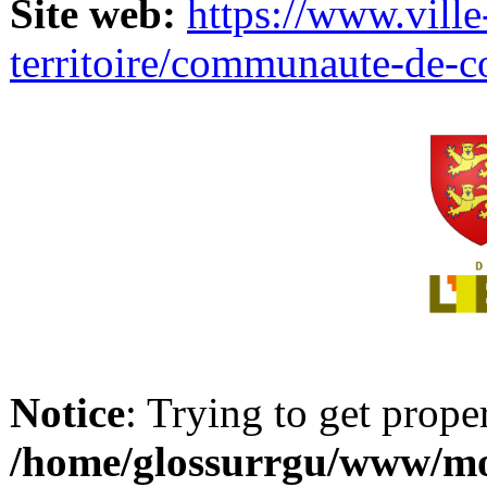
Site web:
https://www.ville
territoire/communaute-de-
Notice
: Trying to get prope
/home/glossurrgu/www/mod