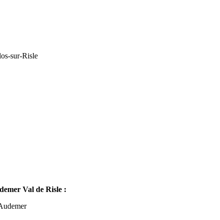
os-sur-Risle
mer Val de Risle :
-Audemer