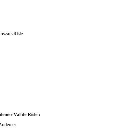
os-sur-Risle
mer Val de Risle :
-Audemer