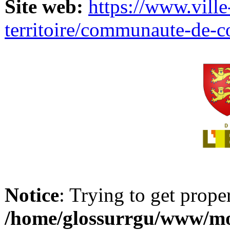
Site web:
https://www.ville
territoire/communaute-de-
Notice
: Trying to get prope
/home/glossurrgu/www/mod