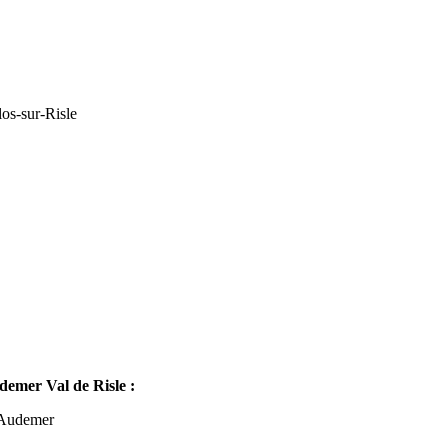
os-sur-Risle
mer Val de Risle :
-Audemer