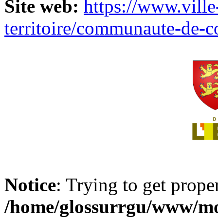
Site web:
https://www.ville
territoire/communaute-de-
Notice
: Trying to get prope
/home/glossurrgu/www/mod