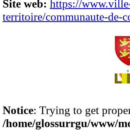
Site web:
https://www.ville
territoire/communaute-de-
Notice
: Trying to get prope
/home/glossurrgu/www/mod