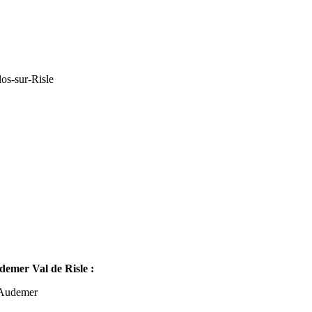
os-sur-Risle
mer Val de Risle :
-Audemer