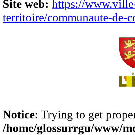
Site web:
https://www.ville
territoire/communaute-de-
Notice
: Trying to get prope
/home/glossurrgu/www/mod