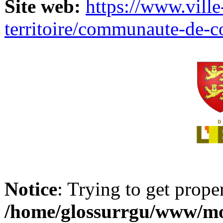
Site web:
https://www.ville
territoire/communaute-de-
Notice
: Trying to get prope
/home/glossurrgu/www/mod