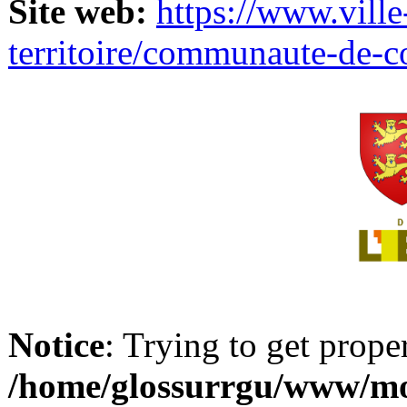
Site web:
https://www.ville
territoire/communaute-de-
Notice
: Trying to get prope
/home/glossurrgu/www/mod