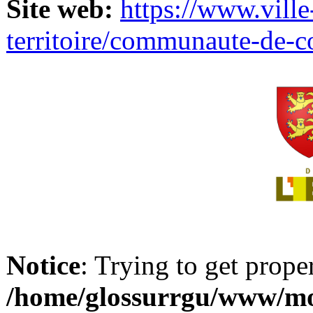
Site web:
https://www.ville
territoire/communaute-de-
Notice
: Trying to get prope
/home/glossurrgu/www/mod