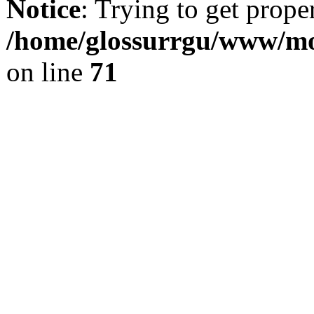
Notice
: Trying to get prope
/home/glossurrgu/www/mod
on line
71