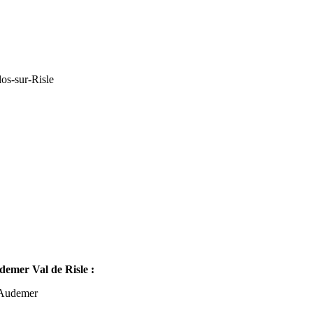
os-sur-Risle
mer Val de Risle :
-Audemer