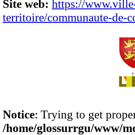
Site web:
https://www.ville
territoire/communaute-de-
Notice
: Trying to get prope
/home/glossurrgu/www/mod